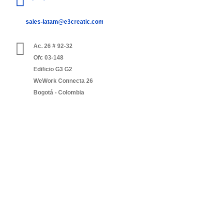
sales-latam@e3creatic.com
Ac. 26 # 92-32
Ofc 03-148
Edificio G3 G2
WeWork Connecta 26
Bogotá - Colombia