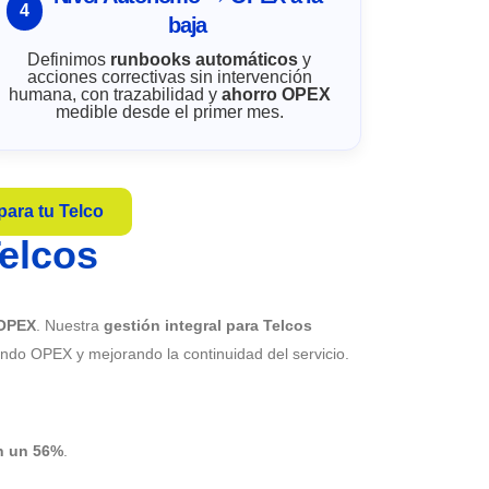
4
baja
Definimos
runbooks automáticos
y
acciones correctivas sin intervención
humana, con trazabilidad y
ahorro OPEX
medible desde el primer mes.
para tu Telco
Telcos
 OPEX
. Nuestra
gestión integral para Telcos
endo OPEX y mejorando la continuidad del servicio.
en un 56%
.