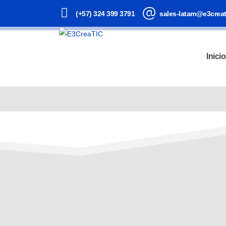
(+57) 324 399 3791
sales-latam@e3crea
Inicio