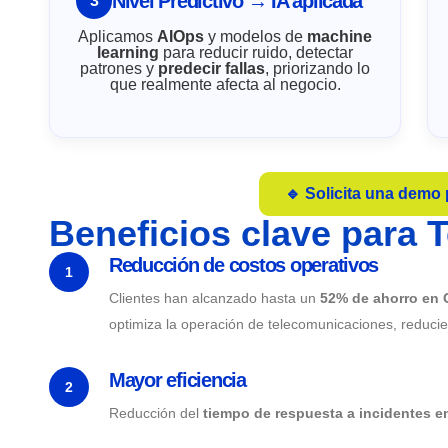
Nivel Predictivo → IA aplicada
3
Aplicamos
AIOps
y modelos de
machine
learning
para reducir ruido, detectar
patrones y
predecir fallas
, priorizando lo
que realmente afecta al negocio.
🔹 Solicita una demo 
Beneficios clave para 
Reducción de costos operativos
1
Clientes han alcanzado hasta un
52% de ahorro en
optimiza la operación de telecomunicaciones, reduci
Mayor eficiencia
2
Reducción del
tiempo de respuesta a incidentes 